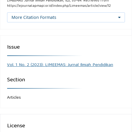
LIMEEMAS: Jurnal Ilmiah Pendidikan
,
1
(2), 55–64. Retrieved from
https://ejournal.apmapi.or.id/index.php/Limeemas/article/view/12
More Citation Formats
Issue
Vol. 1 No. 2 (2023): LIMEEMAS: Jurnal Ilmiah Pendidikan
Section
Articles
License